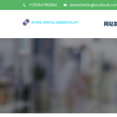
+13594780084
anesthetic@outlook.co
网站