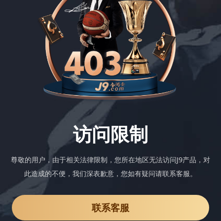
访问限制
尊敬的用户，由于相关法律限制，您所在地区无法访问J9产品，对
此造成的不便，我们深表歉意，您如有疑问请联系客服。
联系客服