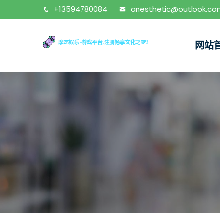
+13594780084
anesthetic@outlook.co
网站