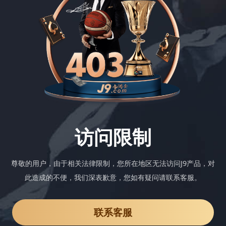
访问限制
尊敬的用户，由于相关法律限制，您所在地区无法访问J9产品，对
此造成的不便，我们深表歉意，您如有疑问请联系客服。
联系客服