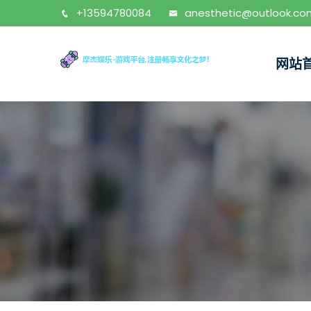
+13594780084
anesthetic@outlook.co
网站