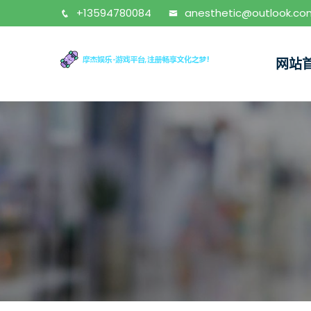
+13594780084
anesthetic@outlook.co
网站