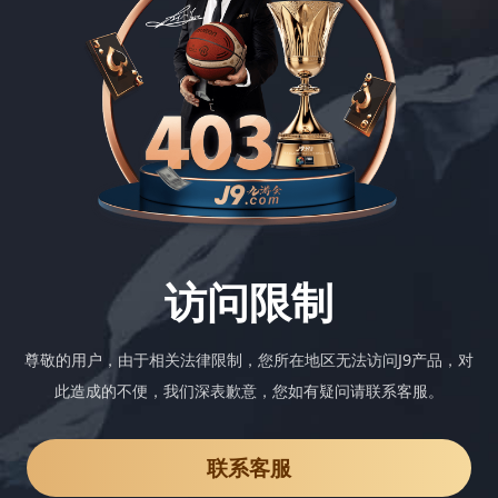
访问限制
尊敬的用户，由于相关法律限制，您所在地区无法访问J9产品，对
此造成的不便，我们深表歉意，您如有疑问请联系客服。
联系客服