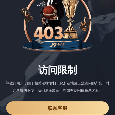
访问限制
尊敬的用户，由于相关法律限制，您所在地区无法访问J9产品，对
此造成的不便，我们深表歉意，您如有疑问请联系客服。
联系客服