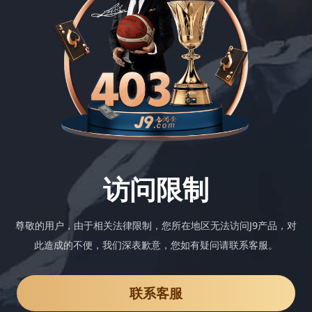
访问限制
尊敬的用户，由于相关法律限制，您所在地区无法访问J9产品，对
此造成的不便，我们深表歉意，您如有疑问请联系客服。
联系客服