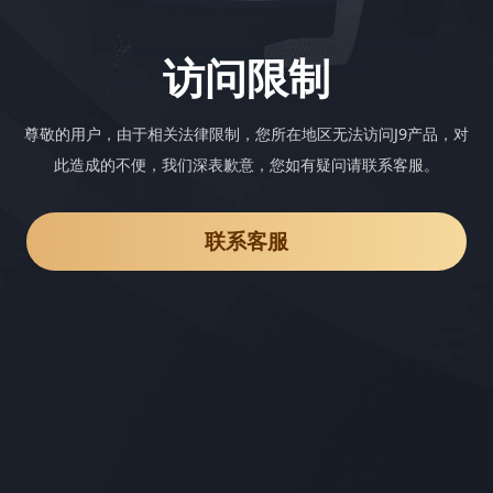
访问限制
尊敬的用户，由于相关法律限制，您所在地区无法访问J9产品，对
此造成的不便，我们深表歉意，您如有疑问请联系客服。
联系客服