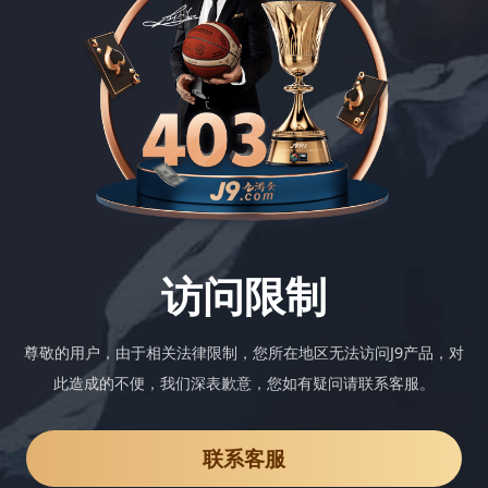
访问限制
尊敬的用户，由于相关法律限制，您所在地区无法访问J9产品，对
此造成的不便，我们深表歉意，您如有疑问请联系客服。
联系客服